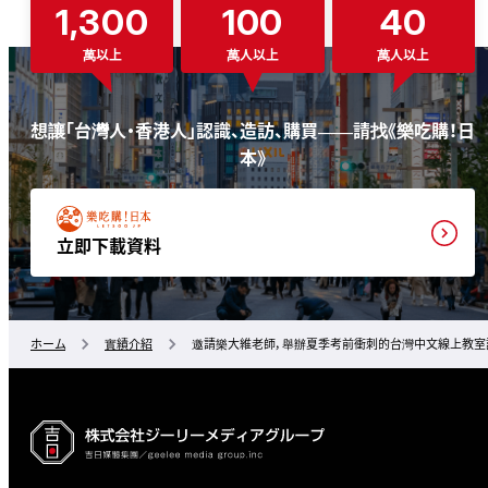
1,300
100
40
萬以上
萬人以上
萬人以上
想讓「台灣人・香港人」認識、造訪、購買——請找《樂吃購！日
本》
立即下載資料
ホーム
實績介紹
邀請樂大維老師，舉辦夏季考前衝刺的台灣中文線上教室