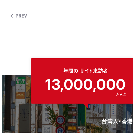
PREV
年間の
サイト来訪者
13,000,000
人以上
台湾人・香港