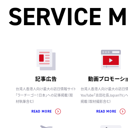
SERVICE 
記事広告
動画プロモーシ
台湾人香港人向け最大の訪日情報サイト
台湾人香港人向け最大の訪日
「ラーチーゴー！日本」への記事掲載（取
YouTube「吉田社長JapanTV
材執筆含む）
掲載（取材撮影含む）
READ MORE
READ MORE