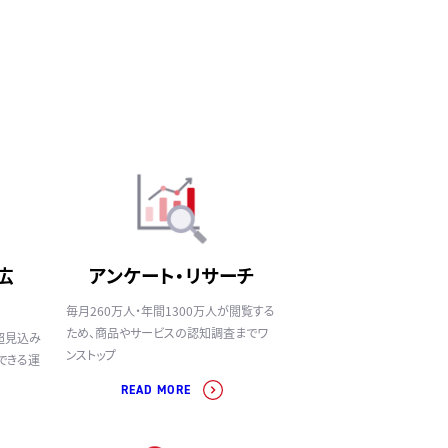
広
アンケート・リサーチ
毎月260万人・年間1300万人が閲覧する
ため、商品やサービスの認知調査までワ
超見込み
ンストップ
できる運
READ MORE