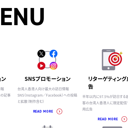
MENU
ョン
SNSプロモーション
リターゲティング
告
情報
台湾人香港人向け最大の訪日情報
」への記事
SNS（Instagram／Facebook）への投稿
半年以内に97.5%が訪日する
と拡散（制作含む）
客の台湾人香港人に限定配信
用広告
READ MORE
READ MORE