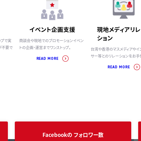
イベント企画支援
現地メディアリレ
ション
ップで実
商談会や現地でのプロモーションイベン
が不要で
トの企画・運営までワンストップ。
台湾や香港のマスメディアやイ
サー等とのリレーションをお手
READ MORE
READ MORE
Facebookの
フォロワー数