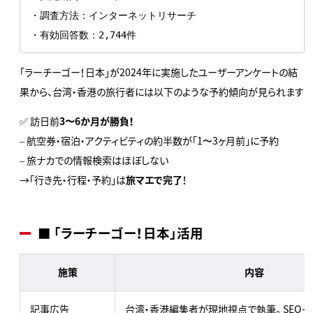
・調査方法：インターネットリサーチ

・有効回答数：2,744件
「ラーチーゴー！日本」が2024年に実施したユーザーアンケートの結
果から、台湾・香港の旅行者には以下のような予約傾向が見られます
✅ 訪日前
3〜6か月が勝負！
– 航空券・宿泊・アクティビティの約半数が「1〜3ヶ月前」に予約
– 旅ナカでの情報検索はほぼしない
→「行き先・行程・予約」は
旅マエで完了
！
■ 「ラーチーゴー！日本」活用
施策
内容
記事広告
台湾・香港編集者が現地視点で執筆。 SEO＋