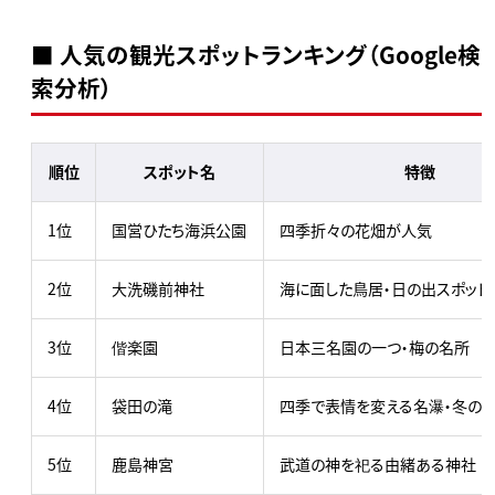
■ 人気の観光スポットランキング（Google検
索分析）
順位
スポット名
特徴
1位
国営ひたち海浜公園
四季折々の花畑が人気
2位
大洗磯前神社
海に面した鳥居・日の出スポット
3位
偕楽園
日本三名園の一つ・梅の名所
4位
袋田の滝
四季で表情を変える名瀑・冬の
5位
鹿島神宮
武道の神を祀る由緒ある神社