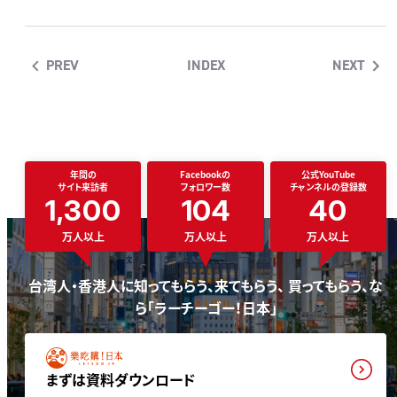
PREV
INDEX
NEXT
年間の
Facebookの
公式YouTube
サイト来訪者
フォロワー数
チャンネルの登録数
1,300
104
40
万人以上
万人以上
万人以上
台湾人・香港人に知ってもらう、来てもらう、 買ってもらう、な
ら「ラーチーゴー！日本」
まずは資料ダウンロード