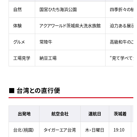
自然
国営ひたち海浜公園
四季折々の植物
体験
アクアワールド茨城県大洗水族館
迫力ある展示
グルメ
常陸牛
高級和牛のご
工場見学
納豆工場
“見て学べて食
■ 台湾との直行便
出発地
航空会社
運航日
茨城着
台北（桃園）
タイガーエア台湾
木・日曜日
19:10