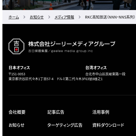
ホーム
お知らせ
メディア情報
RKC高知放送（NNN・NNS系列）
日本オフィス
台湾オフィス
〒151-0053
台北市中山區民權東路一段
東京都渋谷区代々木1丁目57-4 ドルミ第二代々木3F
63號8樓之1
会社概要
記事広告
活用事例
お知らせ
ターゲティング広告
資料ダウンロード