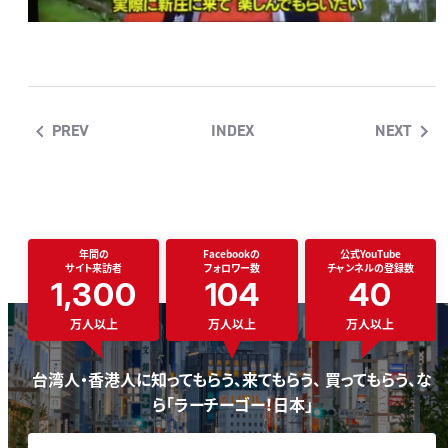
PREV
INDEX
NEXT
年間の
Facebookの
公式YouTube
サイト来訪者
フォロワー数
チャンネルの登録数
1,300
104
40
万人以上
万人以上
万人以上
台湾人・香港人に知ってもらう、来てもらう、 買ってもらう、な
ら「ラーチーゴー！日本」