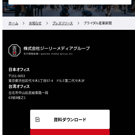
ホーム
お知らせ
プレスリリース
ブライダル産業新聞
日本オフィス
〒151-0053
東京都渋谷区代々木1丁目57-4 ドルミ第二代々木3F
台湾オフィス
台北市中山區民權東路一段
63號8樓之1
資料ダウンロード