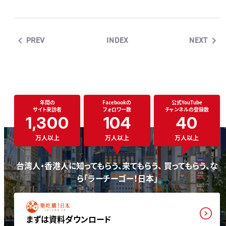
PREV
INDEX
NEXT
年間の
Facebookの
公式YouTube
サイト来訪者
フォロワー数
チャンネルの登録数
1,300
104
40
万人以上
万人以上
万人以上
台湾人・香港人に知ってもらう、来てもらう、 買ってもらう、な
ら「ラーチーゴー！日本」
まずは資料ダウンロード