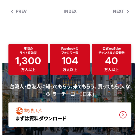
PREV
INDEX
NEXT
年間の
Facebookの
公式YouTube
サイト来訪者
フォロワー数
チャンネルの登録数
1,300
104
40
万人以上
万人以上
万人以上
台湾人・香港人に知ってもらう、来てもらう、 買ってもらう、な
ら「ラーチーゴー！日本」
まずは資料ダウンロード