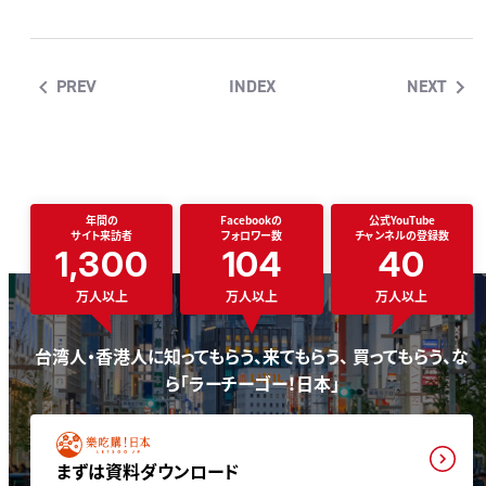
PREV
INDEX
NEXT
年間の
Facebookの
公式YouTube
サイト来訪者
フォロワー数
チャンネルの登録数
1,300
104
40
万人以上
万人以上
万人以上
台湾人・香港人に知ってもらう、来てもらう、 買ってもらう、な
ら「ラーチーゴー！日本」
まずは資料ダウンロード