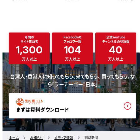
年間の
Facebookの
公式YouTube
サイト来訪者
フォロワー数
チャンネルの登録数
1,300
104
40
万人以上
万人以上
万人以上
台湾人・香港人に知ってもらう、来てもらう、 買ってもらう、な
ら「ラーチーゴー！日本」
まずは資料ダウンロード
ホーム
お知らせ
メディア情報
釧路新聞