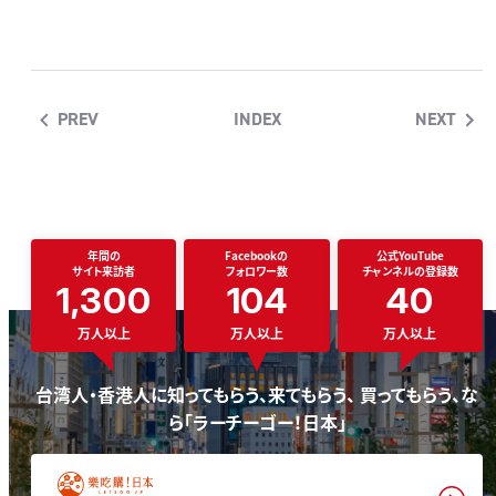
PREV
INDEX
NEXT
年間の
Facebookの
公式YouTube
サイト来訪者
フォロワー数
チャンネルの登録数
1,300
104
40
万人以上
万人以上
万人以上
台湾人・香港人に知ってもらう、来てもらう、 買ってもらう、な
ら「ラーチーゴー！日本」