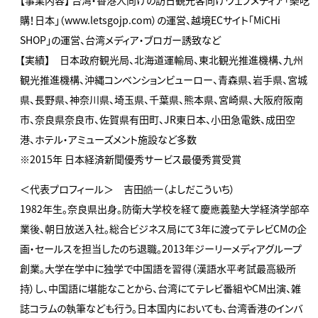
【事業内容】 台湾・香港人向けの訪日観光客向けウェブメディア「樂吃
購！日本」（www.letsgojp.com）の運営、越境ECサイト「MiCHi
SHOP」の運営、台湾メディア・ブロガー誘致など
【実績】 日本政府観光局、北海道運輸局、東北観光推進機構、九州
観光推進機構、沖縄コンベンションビューロー、青森県、岩手県、宮城
県、長野県、神奈川県、埼玉県、千葉県、熊本県、宮崎県、大阪府阪南
市、奈良県奈良市、佐賀県有田町、JR東日本、小田急電鉄、成田空
港、ホテル・アミューズメント施設など多数
※2015年 日本経済新聞優秀サービス最優秀賞受賞
＜代表プロフィール＞ 吉田皓一（よしだこういち）
1982年生。奈良県出身。防衛大学校を経て慶應義塾大学経済学部卒
業後、朝日放送入社。総合ビジネス局にて3年に渡ってテレビCMの企
画・セールスを担当したのち退職。2013年ジーリーメディアグループ
創業。大学在学中に独学で中国語を習得（漢語水平考試最高級所
持）し、中国語に堪能なことから、台湾にてテレビ番組やCM出演、雑
誌コラムの執筆なども行う。日本国内においても、台湾香港のインバ