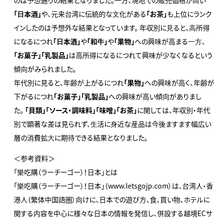
のは予想通りの結果となりました。一方、現地での販売価格が⾼い
「⽇本酒」
や、元来台湾に伝統的な⽂化がある
「お茶」
も上位にランク
インしたのは予想外な結果となっています。 年収別に⾒ると、⾼所得
になるにつれ
「⽇本酒」
や
「和⽜」
や
「果物」
への興味が高まる⼀⽅、
「お菓子」「乳製品」
は高所得になるにつれて興味が少なくなるという
傾向がみられました。
年代別に見ると、年齢が上がるにつれ
「果物」
への興味が高く、年齢が
下がるにつれ
「お菓子」「乳製品」
への興味が高い傾向がありまし
た。
「貝類」「ソース・調味料」「味噌」「お茶」
に関しては、年収別・年代
別で顕著な差は見られず、⽣活に⾝近な産品は今後ますます幅広い
層の消費拡⼤に期待できる結果となりました。
＜参考資料＞
「樂吃購（ラーチーゴー）！日本」とは
「樂吃購（ラーチーゴー）！日本」（www.letsgojp.com）は、台湾人・香
港人（繁体中国語圏）向けに、日本での遊び方、食、買い物、ホテルに
関する内容を中心に様々な日本の情報を発信し、併設する越境ECサ