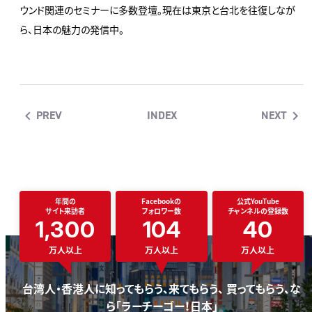
ウンド関連のセミナーに多数登壇。現在は東京と台北を往復しなが
ら、日本の魅力の発信中。
PREV
INDEX
NEXT
年間の
Facebookの
公式YouTube
サイト来訪者
フォロワー数
チャンネルの登録数
1,300
104
40
万人以上
万人以上
万人以上
台湾人・香港人に知ってもらう、来てもらう、 買ってもらう、な
ら「ラーチーゴー！日本」