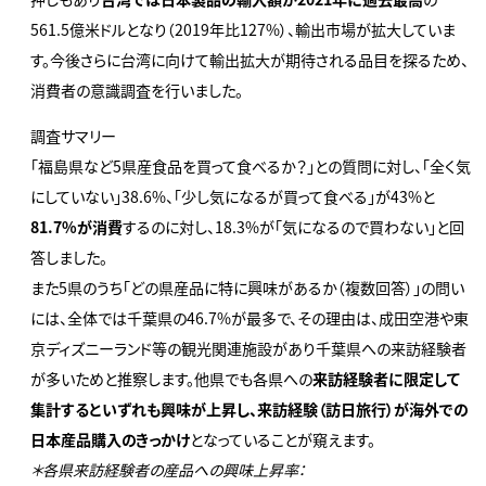
561.5億米ドルとなり（2019年比127%）、輸出市場が拡大していま
す。今後さらに台湾に向けて輸出拡大が期待される品目を探るため、
消費者の意識調査を行いました。
調査サマリー
「福島県など5県産食品を買って食べるか？」との質問に対し、「全く気
にしていない」38.6%、「少し気になるが買って食べる」が43%と
81.7%が消費
するのに対し、18.3%が「気になるので買わない」と回
答しました。
また5県のうち「どの県産品に特に興味があるか（複数回答）」の問い
には、全体では千葉県の46.7%が最多で、その理由は、成田空港や東
京ディズニーランド等の観光関連施設があり千葉県への来訪経験者
が多いためと推察します。他県でも各県への
来訪経験者に限定して
集計するといずれも興味が上昇し、来訪経験（訪日旅行）が海外での
日本産品購入のきっかけ
となっていることが窺えます。
＊各県来訪経験者の産品への興味上昇率：