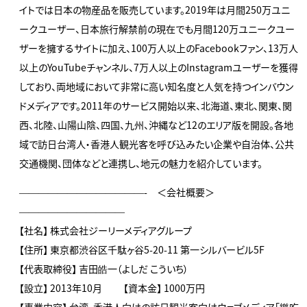
イトでは日本の物産品を販売しています。2019年は月間250万ユニ
ークユーザー、日本旅行解禁前の現在でも月間120万ユニークユー
ザーを擁するサイトに加え、100万人以上のFacebookファン、13万人
以上のYouTubeチャンネル、7万人以上のInstagramユーザーを獲得
しており、両地域において非常に高い知名度と人気を持つインバウン
ドメディアです。2011年のサービス開始以来、北海道、東北、関東、関
西、北陸、山陽山陰、四国、九州、沖縄など12のエリア版を開設。各地
域で訪日台湾人・香港人観光客を呼び込みたい企業や自治体、公共
交通機関、団体などと連携し、地元の魅力を紹介しています。
—————————————- ＜会社概要＞
———————————
【社名】 株式会社ジーリーメディアグループ
【住所】 東京都渋谷区千駄ヶ谷5-20-11 第一シルバービル5F
【代表取締役】 吉田皓一（よしだ こういち）
【設立】 2013年10月 【資本金】 1000万円