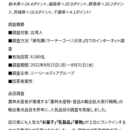
栃木県＋24.4ポイント、福島県＋20.9ポイント、群馬県＋20.2ポイン
ト、茨城県＋10.6ポイント、千葉県＋4.1ポイント）
調査概要
■調査対象：台湾人
■調査方法：「樂吃購（ラーチーゴー）！日本」内でのインターネット調
査
■有効回答：4,580名
■調査期間：2022年8月15日（月）～8月31日（水）
■調査主体：ジーリーメディアグループ
■回答者属性：
品目調査
農林水産省が推進する「農林水産物・食品の輸出拡大実行戦略」の
輸出重点品目を参考に、人気品目の調査を実施しました。
訪⽇客にも⼈気な
「お菓⼦」「乳製品」「果物」
が上位にランクインする