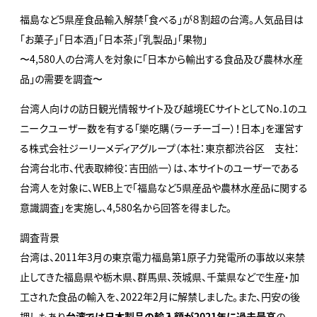
福島など5県産食品輸入解禁「食べる」が８割超の台湾。人気品目は
「お菓子」「日本酒」「日本茶」「乳製品」「果物」
〜4,580人の台湾人を対象に「日本から輸出する食品及び農林水産
品」の需要を調査〜
台湾人向けの訪日観光情報サイト及び越境ECサイトとしてNo.1のユ
ニークユーザー数を有する「樂吃購（ラーチーゴー）！日本」を運営す
る株式会社ジーリーメディアグループ（本社：東京都渋谷区 支社：
台湾台北市、代表取締役：吉田皓一）は、本サイトのユーザーである
台湾人を対象に、WEB上で「福島など5県産品や農林水産品に関する
意識調査」を実施し、4,580名から回答を得ました。
調査背景
台湾は、2011年3月の東京電力福島第1原子力発電所の事故以来禁
止してきた福島県や栃木県、群馬県、茨城県、千葉県などで生産・加
工された食品の輸入を、2022年2月に解禁しました。また、円安の後
押しもあり
台湾では日本製品の輸入額が2021年に過去最高
の