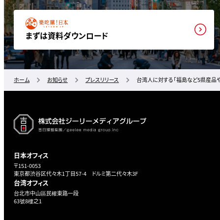
まずは資料ダウンロード
ホーム
お知らせ
プレスリリース
台湾人に対する「福島など5県産品
日本オフィス
〒151-0053
東京都渋谷区代々木1丁目57-4 ドルミ第二代々木3F
台湾オフィス
台北市中山區民權東路一段
63號8樓之1