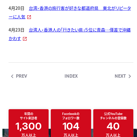
4月20日
台湾・香港の旅行客が好きな都道府県 東北がリピータ
ーに人気
4月23日
台湾人・香港人の「行きたい県」５位に青森…僅差で沖縄
かわす
PREV
INDEX
NEXT
年間の
Facebookの
公式YouTube
サイト来訪者
フォロワー数
チャンネルの登録数
1,300
104
40
万人以上
万人以上
万人以上