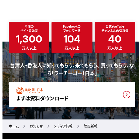
年間の
Facebookの
公式YouTube
サイト来訪者
フォロワー数
チャンネルの登録数
1,300
104
40
万人以上
万人以上
万人以上
台湾人・香港人に知ってもらう、来てもらう、 買ってもらう、な
ら「ラーチーゴー！日本」
まずは資料ダウンロード
ホーム
お知らせ
メディア情報
陸奥新報