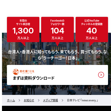
年間の
Facebookの
公式YouTube
サイト来訪者
フォロワー数
チャンネルの登録数
1,300
104
40
万人以上
万人以上
万人以上
台湾人・香港人に知ってもらう、来てもらう、 買ってもらう、な
ら「ラーチーゴー！日本」
まずは資料ダウンロード
ホーム
お知らせ
メディア情報
日本テレビ 「news every.」