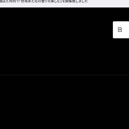
日本橋店と共同で「台湾茶と花の香りを楽しむ」を開催致しました