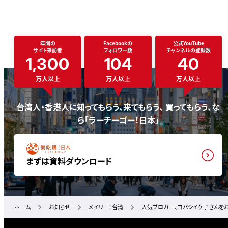
年間の
Facebookの
公式YouTube
サイト来訪者
フォロワー数
チャンネルの登録数
1,300
104
40
万人以上
万人以上
万人以上
台湾人・香港人に知ってもらう、来てもらう、 買ってもらう、な
ら「ラーチーゴー！日本」
まずは資料ダウンロード
ホーム
お知らせ
メイリー！台湾
人気ブロガー、コバシイケ子さんをお迎