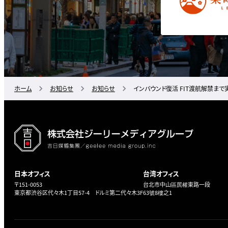
ホーム
お知らせ
お知らせ
インバウンド復活 FIT渡航解禁ま
日本オフィス
台湾オフィス
〒151-0053
台北市中山區民權東路一段
東京都渋谷区代々木1丁目57-4 ドルミ第二代々木3F
63號8樓之1