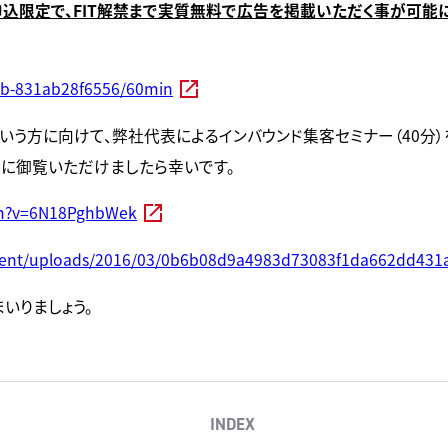
申込限定で、FIT解禁まで実質無料で広告を掲載いただく事が可能に
b7b-831ab28f6556/60min
いう方に向けて、弊社代表によるインバウンド集客セミナー（40分）
会に御覧いただけましたら幸いです。
ch?v=6N18PghbWek
ontent/uploads/2016/03/0b6b08d9a4983d73083f1da662dd431a
いりましょう。
INDEX