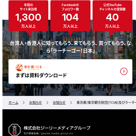
年間の
Facebookの
公式YouTube
サイト来訪者
フォロワー数
チャンネルの登録数
1,300
104
40
万人以上
万人以上
万人以上
台湾人・香港人に知ってもらう、来てもらう、 買ってもらう、な
ら「ラーチーゴー！日本」
まずは資料ダウンロード
ホーム
お知らせ
お知らせ
東京都/東京観光財団(TCVB)及びラー